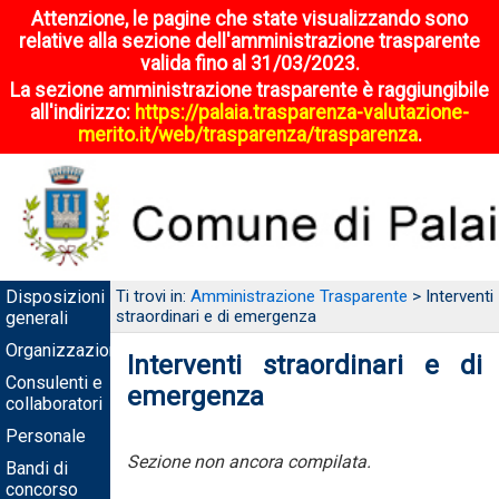
Attenzione, le pagine che state visualizzando sono
relative alla sezione dell'amministrazione trasparente
valida fino al 31/03/2023.
La sezione amministrazione trasparente è raggiungibile
all'indirizzo:
https://palaia.trasparenza-valutazione-
merito.it/web/trasparenza/trasparenza
.
Disposizioni
Ti trovi in:
Amministrazione Trasparente
> Interventi
straordinari e di emergenza
generali
Organizzazione
Interventi straordinari e di
Consulenti e
emergenza
collaboratori
Personale
Sezione non ancora compilata.
Bandi di
concorso